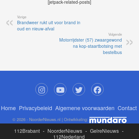
[jetpack-related-posts]
Vorige
Brandweer rukt uit voor brand in
oud en nieuw-afval
Volgende
Motorrijdster (57) zwaargewond
na kop-staartbotsing met
bestelbus
Home
Privacybeleid
Algemene voorwaarden
Contact
© 2026 - NoorderNieuws.nl | Ontwikkeling:
112Brabant
-
NoorderNieuws
-
GelreNieuws
-
112Nederland