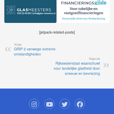
[jetpack-related-posts]
Vorige
GRIP 2 vanwege extreme
omstandigheden
Volgende
Rijkswaterstaat waarschuwt
voor landelijke gladheid door
sneeuw en bevriezing