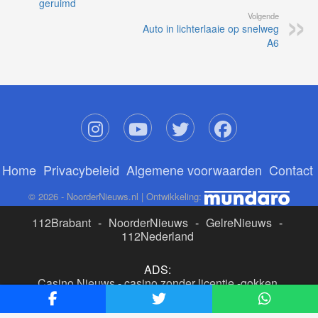
geruimd
Volgende
Auto in lichterlaaie op snelweg
A6
Home
Privacybeleid
Algemene voorwaarden
Contact
© 2026 - NoorderNieuws.nl | Ontwikkeling:
112Brabant
-
NoorderNieuws
-
GelreNieuws
-
112Nederland
ADS:
Casino Nieuws
-
casino zonder licentie
-
gokken
buitenlandse site
-
beste online casino nederland