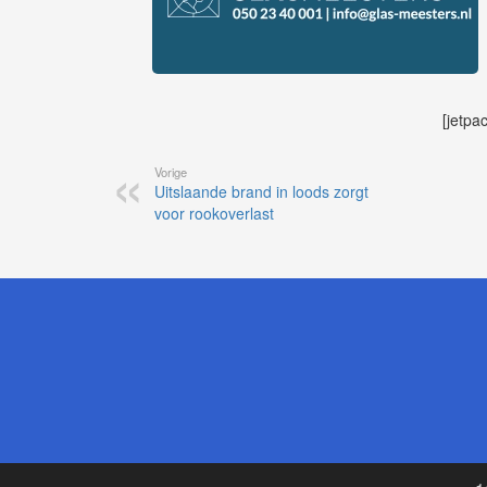
[jetpa
Vorige
Uitslaande brand in loods zorgt
voor rookoverlast