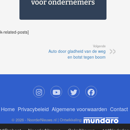
ck-related-posts]
Volgende
Auto door gladheid van de weg
en botst tegen boom
Home
Privacybeleid
Algemene voorwaarden
Contact
© 2026 - NoorderNieuws.nl | Ontwikkeling: