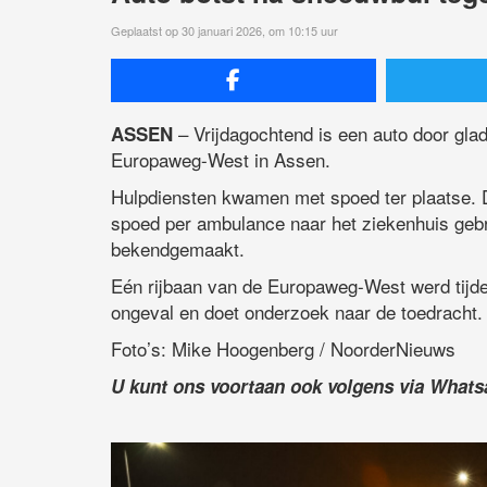
Geplaatst op 30 januari 2026, om 10:15 uur
– Vrijdagochtend is een auto door glad
ASSEN
Europaweg-West in Assen.
Hulpdiensten kwamen met spoed ter plaatse. 
spoed per ambulance naar het ziekenhuis gebr
bekendgemaakt.
Eén rijbaan van de Europaweg-West werd tijdeli
ongeval en doet onderzoek naar de toedracht.
Foto’s: Mike Hoogenberg / NoorderNieuws
U kunt ons voortaan ook volgens via What