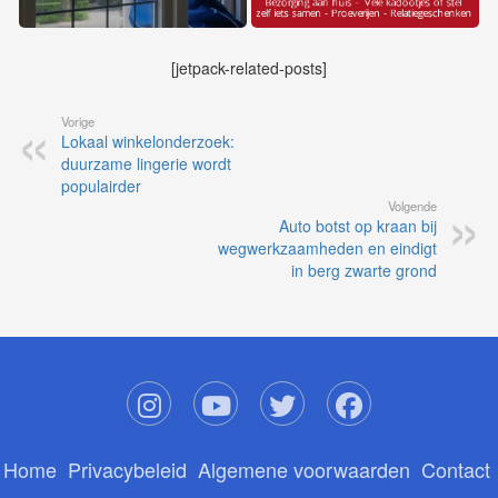
[jetpack-related-posts]
Vorige
Lokaal winkelonderzoek:
duurzame lingerie wordt
populairder
Volgende
Auto botst op kraan bij
wegwerkzaamheden en eindigt
in berg zwarte grond
Home
Privacybeleid
Algemene voorwaarden
Contact