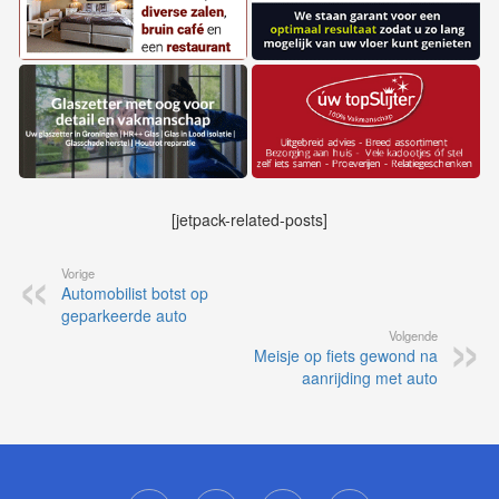
[jetpack-related-posts]
Vorige
Automobilist botst op
geparkeerde auto
Volgende
Meisje op fiets gewond na
aanrijding met auto