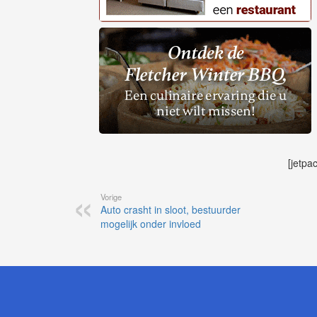
[jetpa
Vorige
Auto crasht in sloot, bestuurder
mogelijk onder invloed