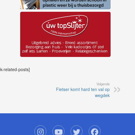
ck-related-posts]
Volgende
Fietser komt hard ten val op
wegdek