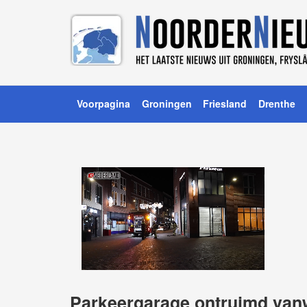
Voorpagina
Groningen
Friesland
Drenthe
Parkeergarage ontruimd van