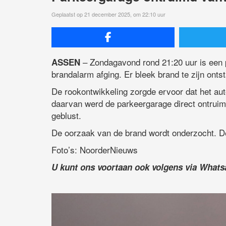
Geplaatst op 21 december 2025, om 22:10 uur
– Zondagavond rond 21:20 uur is een 
ASSEN
brandalarm afging. Er bleek brand te zijn onts
De rookontwikkeling zorgde ervoor dat het aut
daarvan werd de parkeergarage direct ontruim
geblust.
De oorzaak van de brand wordt onderzocht. De
Foto’s: NoorderNieuws
U kunt ons voortaan ook volgens via What