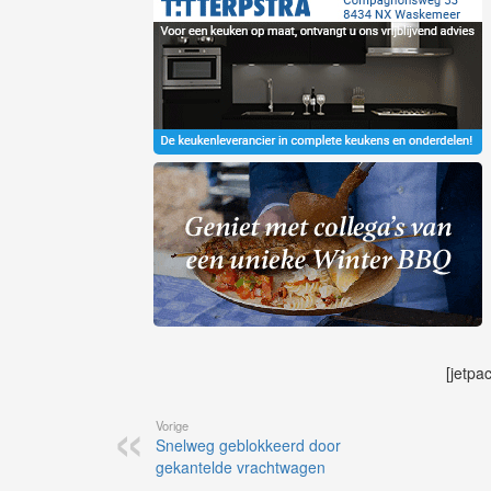
[jetpa
Vorige
Snelweg geblokkeerd door
gekantelde vrachtwagen