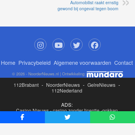
Automobilist raakt ernstig
gewond bij ongeval tegen boom
Home
Privacybeleid
Algemene voorwaarden
Contact
© 2026 - NoorderNieuws.nl | Ontwikkeling:
112Brabant
-
NoorderNieuws
-
GelreNieuws
-
112Nederland
ADS:
Casino Nieuws
-
casino zonder licentie
-
gokken
buitenlandse site
-
beste online casino nederland