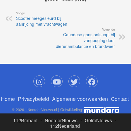
Vorige
Scooter meegesleurd bij
aanrijding met vrachtwagen
Volgende
Canadese gans ontsnapt bij
vangpoging door
dierenambulance en brandweer
Home
Privacybeleid
Algemene voorwaarden
Contact
© 2026 - NoorderNieuws.nl | Ontwikkeling:
112Brabant
-
NoorderNieuws
-
GelreNieuws
-
112Nederland