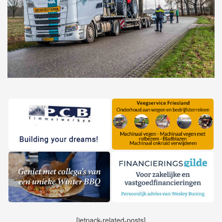
[jetpack-related-posts]