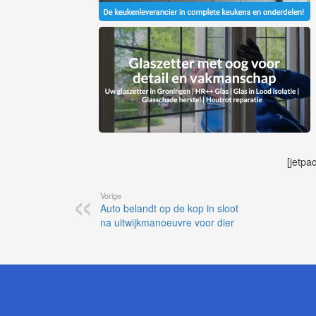
[jetpa
Vorige
Auto belandt op de kop in sloot
na uitwijkmanoeuvre voor dier