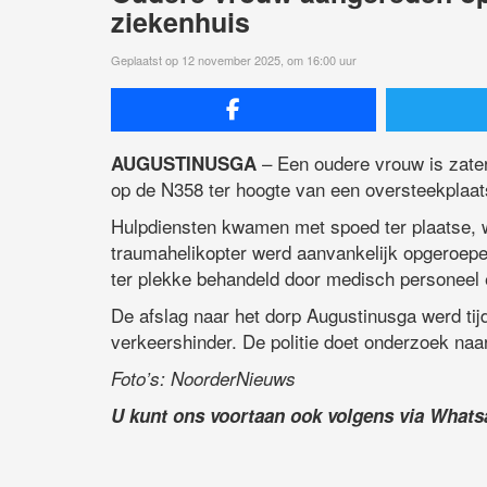
ziekenhuis
Geplaatst op 12 november 2025, om 16:00 uur
– Een oudere vrouw is zate
AUGUSTINUSGA
op de N358 ter hoogte van een oversteekplaat
Hulpdiensten kwamen met spoed ter plaatse, 
traumahelikopter werd aanvankelijk opgeroepe
ter plekke behandeld door medisch personeel 
De afslag naar het dorp Augustinusga werd tijde
verkeershinder. De politie doet onderzoek naa
Foto’s: NoorderNieuws
U kunt ons voortaan ook volgens via What