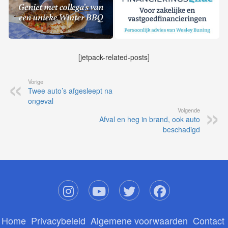
[jetpack-related-posts]
Vorige
Twee auto’s afgesleept na
ongeval
Volgende
Afval en heg in brand, ook auto
beschadigd
Home
Privacybeleid
Algemene voorwaarden
Contact