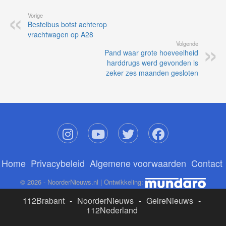
Vorige
Bestelbus botst achterop
vrachtwagen op A28
Volgende
Pand waar grote hoeveelheid
harddrugs werd gevonden is
zeker zes maanden gesloten
Home
Privacybeleid
Algemene voorwaarden
Contact
© 2026 - NoorderNieuws.nl | Ontwikkeling:
112Brabant
-
NoorderNieuws
-
GelreNieuws
-
112Nederland