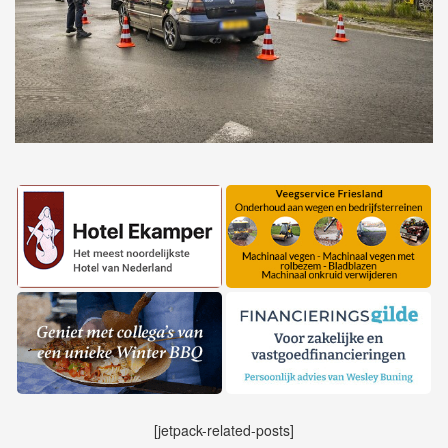
[jetpack-related-posts]