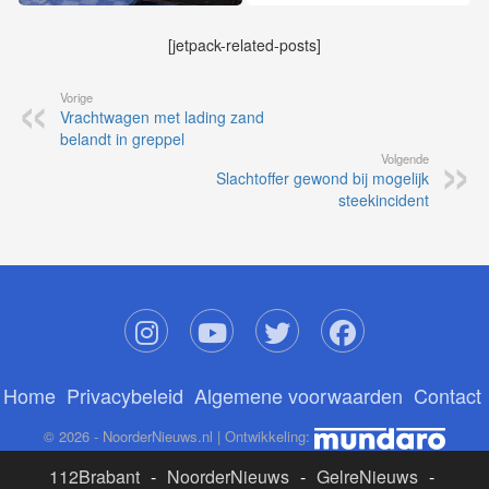
[jetpack-related-posts]
Vorige
Vrachtwagen met lading zand
belandt in greppel
Volgende
Slachtoffer gewond bij mogelijk
steekincident
Home
Privacybeleid
Algemene voorwaarden
Contact
© 2026 - NoorderNieuws.nl | Ontwikkeling:
112Brabant
-
NoorderNieuws
-
GelreNieuws
-