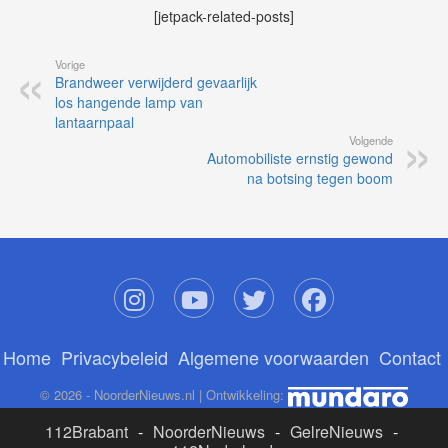
[jetpack-related-posts]
Vorige
Brandweer verwijderd gevaarlijk
los hangende lamp van
lantaarnpaal
Volgende
Automobiliste ernstig gewond
na botsing tegen boom
Home
Privacybeleid
Algemene voorwaarden
Contact
© 2026 - NoorderNieuws.nl | Ontwikkeling:
112Brabant
-
NoorderNieuws
-
GelreNieuws
-