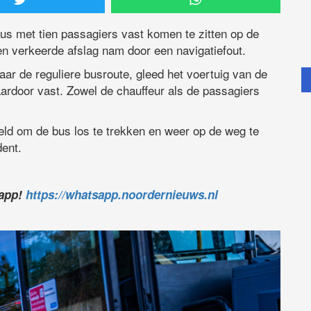
s met tien passagiers vast komen te zitten op de
en verkeerde afslag nam door een navigatiefout.
aar de reguliere busroute, gleed het voertuig van de
ardoor vast. Zowel de chauffeur als de passagiers
keld om de bus los te trekken en weer op de weg te
dent.
sapp!
https://whatsapp.noordernieuws.nl