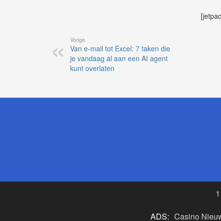
[jetpa
Vorige
Van e-mail tot Excel: 7 taken die
je vandaag al aan een AI agent
kunt overlaten
1
ADS:
Casino Nieu