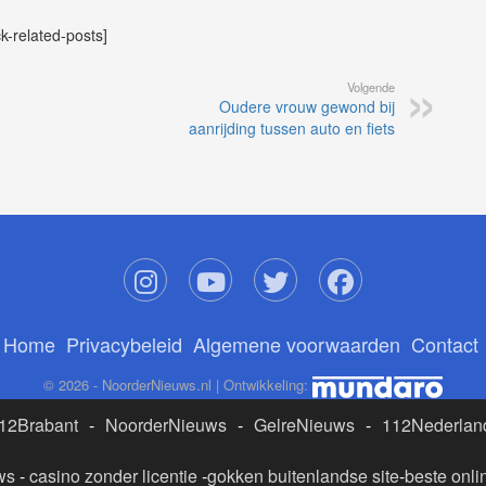
ck-related-posts]
Volgende
Oudere vrouw gewond bij
aanrijding tussen auto en fiets
Home
Privacybeleid
Algemene voorwaarden
Contact
© 2026 - NoorderNieuws.nl | Ontwikkeling:
12Brabant
-
NoorderNieuws
-
GelreNieuws
-
112Nederlan
ws
-
casino zonder licentie
-
gokken buitenlandse site
-
beste onli