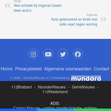
Vorige
Veel schade bij ongeval tussen
twee auto’s
Volgende
Auto gelanceerd en knalt met
volle vaart tegen woning
Home
Privacybeleid
Algemene voorwaarden
Contact
© 2026 - NoorderNieuws.nl | Ontwikkeling:
112Brabant
-
NoorderNieuws
-
GelreNieuws
-
112Nederland
ADS:
Casino Nieuws
-
casino zonder licentie
-
gokken