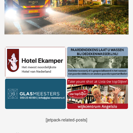
[jetpack-related-posts]