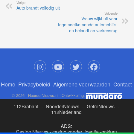
Vorige
Auto brandt volledig uit
Volgende
Vrouw wijkt uit voor
tegemoetkomende automobilist
en belandt op varkensrug
Home
Privacybeleid
Algemene voorwaarden
Contact
© 2026 - NoorderNieuws.nl | Ontwikkeling:
112Brabant
-
NoorderNieuws
-
GelreNieuws
-
112Nederland
ADS:
Casino Nieuws
-
casino zonder licentie
-
gokken