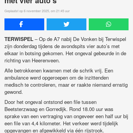
met vier auto’s
Geplaatst op 6 november 2025, om 21:45 uur
– Op de A7 nabij De Vonken bij Terwispel
TERWISPEL
zijn donderdag tijdens de avondspits vier auto’s met
elkaar in botsing gekomen. Het ongeval gebeurde in de
richting van Heerenveen.
Alle betrokkenen kwamen met de schrik vrij. Een
ambulance werd opgeroepen om de inzittenden
medisch te controleren, maar er raakte niemand ernstig
gewond.
Door het ongeval ontstond een file tussen
Beetsterzwaag en Gorredijk. Rond 18.00 uur was
sprake van een vertraging van ongeveer een half uur bij
een file van 4,4 kilometer. Het verkeer werd tijdelijk
opgevangen en afgewikkeld via één rijstrook.