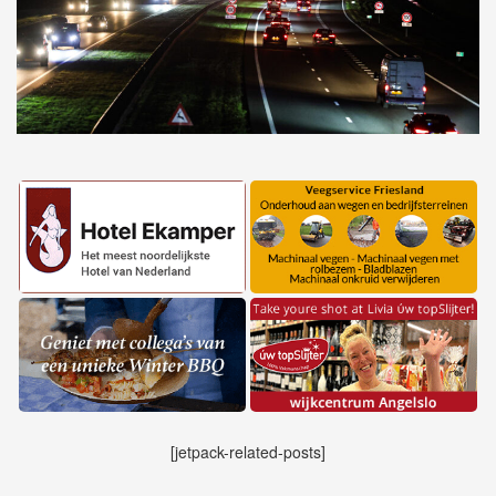
[jetpack-related-posts]