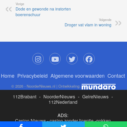
Vorige
Dode en gewonde na instorten
boerenschuur
Volgende
Droger vat vlam in woning
Home
Privacybeleid
Algemene voorwaarden
Contact
© 2026 - NoorderNieuws.nl | Ontwikkeling:
112Brabant
-
NoorderNieuws
-
GelreNieuws
-
112Nederland
ADS:
Casino Nieuws
-
casino zonder licentie
-
gokken
buitenlandse site
-
beste online casino nederland