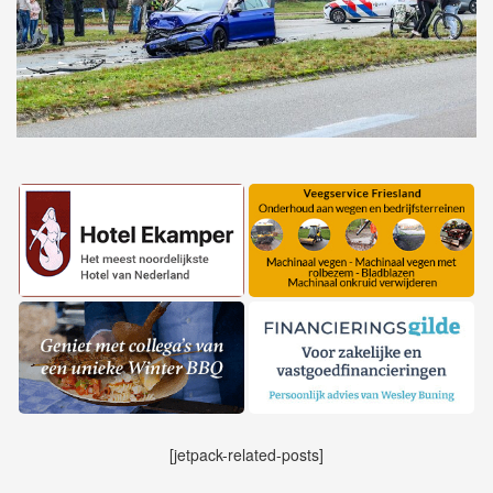
[jetpack-related-posts]