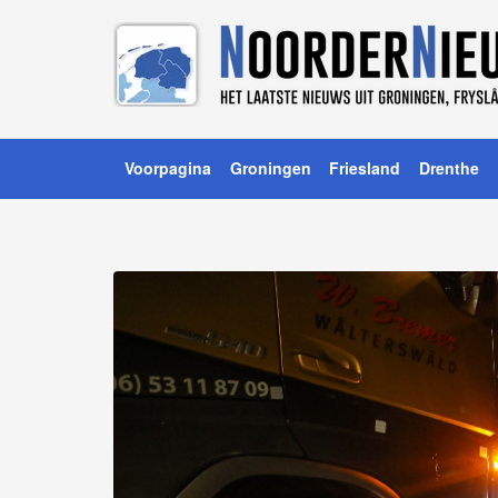
Voorpagina
Groningen
Friesland
Drenthe