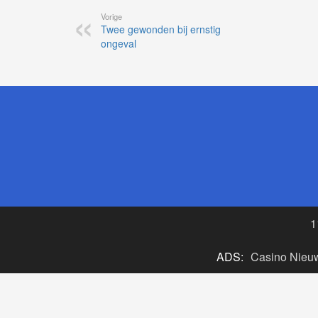
Vorige
Twee gewonden bij ernstig
ongeval
1
ADS:
Casino Nieu