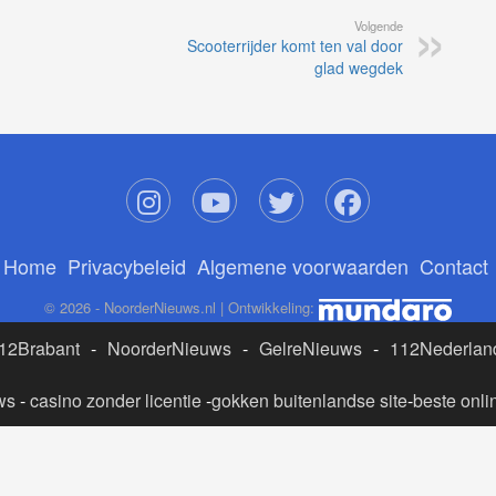
Volgende
Scooterrijder komt ten val door
glad wegdek
Home
Privacybeleid
Algemene voorwaarden
Contact
© 2026 - NoorderNieuws.nl | Ontwikkeling:
12Brabant
-
NoorderNieuws
-
GelreNieuws
-
112Nederlan
ws
-
casino zonder licentie
-
gokken buitenlandse site
-
beste onli