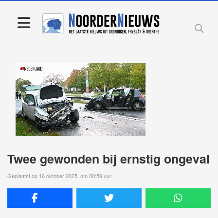
Twee gewonden bij ernstig ongeval
Geplaatst op 16 oktober 2025, om 08:59 uur