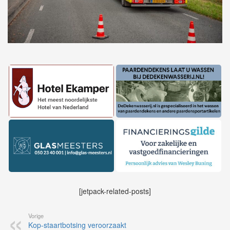
[jetpack-related-posts]
Vorige
Kop-staartbotsing veroorzaakt