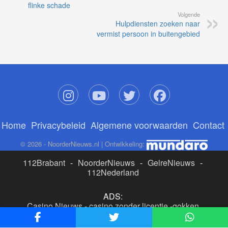
flinke schade
Volgende
Hulpdiensten zoeken naar
vermist persoon in buitengebied
Home
Privacybeleid
Algemene voorwaarden
Contact
© 2026 - NoorderNieuws.nl | Ontwikkeling:
112Brabant
-
NoorderNieuws
-
GelreNieuws
-
112Nederland
ADS:
Casino Nieuws
-
casino zonder licentie
-
gokken
buitenlandse site
-
beste online casino nederland