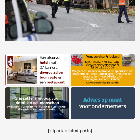
[jetpack-related-posts]