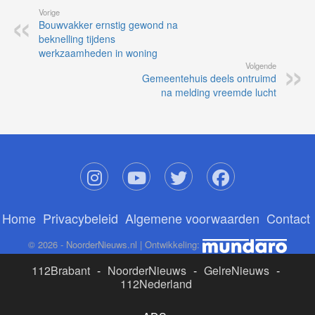
Vorige
Bouwvakker ernstig gewond na
beknelling tijdens
werkzaamheden in woning
Volgende
Gemeentehuis deels ontruimd
na melding vreemde lucht
Home
Privacybeleid
Algemene voorwaarden
Contact
© 2026 - NoorderNieuws.nl | Ontwikkeling:
112Brabant
-
NoorderNieuws
-
GelreNieuws
-
112Nederland