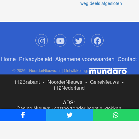
weg deels afgesloten
Home
Privacybeleid
Algemene voorwaarden
Contact
© 2026 - NoorderNieuws.nl | Ontwikkeling:
112Brabant
-
NoorderNieuws
-
GelreNieuws
-
112Nederland
ADS:
Casino Nieuws
-
casino zonder licentie
-
gokken
buitenlandse site
-
beste online casino nederland