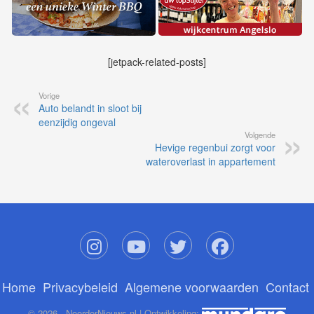
[jetpack-related-posts]
Vorige
Auto belandt in sloot bij
eenzijdig ongeval
Volgende
Hevige regenbui zorgt voor
wateroverlast in appartement
Home
Privacybeleid
Algemene voorwaarden
Contact
© 2026 - NoorderNieuws.nl | Ontwikkeling: