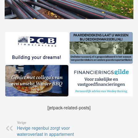
[jetpack-related-posts]
Vorige
Hevige regenbui zorgt voor
wateroverlast in appartement