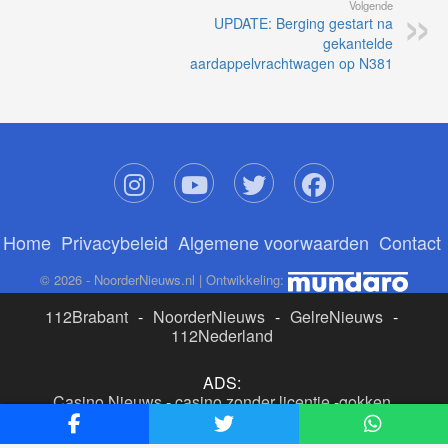
Volgende
UPDATE: Berging gestart na
gekantelde
aardappelvrachtwagen op N381
Home
Privacybeleid
Algemene voorwaarden
Contact
© 2026 - NoorderNieuws.nl | Ontwikkeling:
112Brabant
-
NoorderNieuws
-
GelreNieuws
-
112Nederland
ADS:
Casino Nieuws
-
casino zonder licentie
-
gokken
buitenlandse site
-
beste online casino nederland