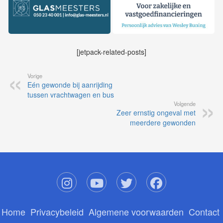
[jetpack-related-posts]
Vorige
Eén gewonde bij aanrijding
tussen vrachtwagen en bus
Volgende
Zeer ernstig ongeval met
meerdere gewonden
Home
Privacybeleid
Algemene voorwaarden
Contact