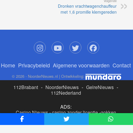
Volgende
Dronken vrachtwagenchauffeur
met 1,6 promille klemgereden
Home
Privacybeleid
Algemene voorwaarden
Contact
© 2026 - NoorderNieuws.nl | Ontwikkeling:
112Brabant
-
NoorderNieuws
-
GelreNieuws
-
112Nederland
ADS:
Casino Nieuws
-
casino zonder licentie
-
gokken
buitenlandse site
-
beste online casino nederland