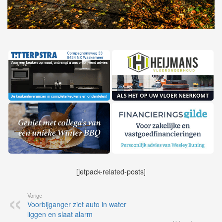
[jetpack-related-posts]
Vorige
Voorbijganger ziet auto in water
liggen en slaat alarm