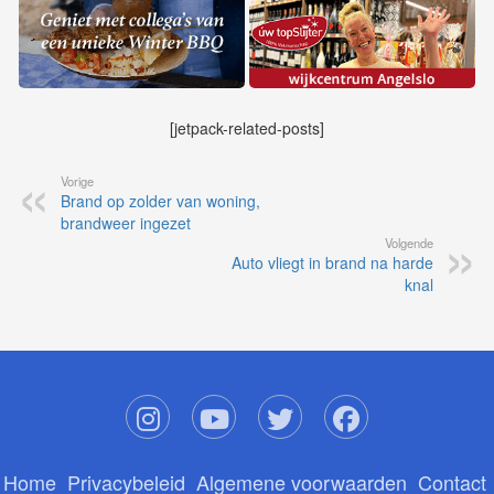
[jetpack-related-posts]
Vorige
Brand op zolder van woning,
brandweer ingezet
Volgende
Auto vliegt in brand na harde
knal
Home
Privacybeleid
Algemene voorwaarden
Contact