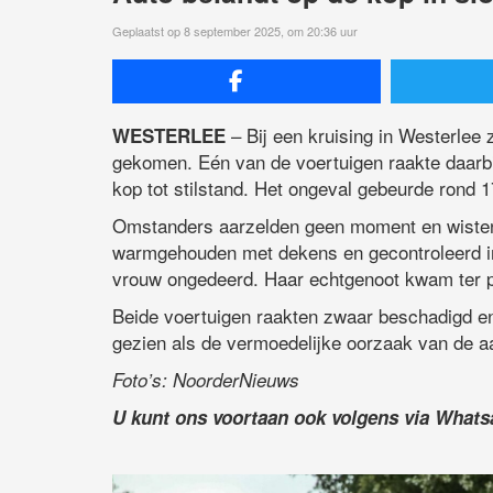
Geplaatst op 8 september 2025, om 20:36 uur
– Bij een kruising in Westerlee
WESTERLEE
gekomen. Eén van de voertuigen raakte daarbi
kop tot stilstand. Het ongeval gebeurde rond 1
Omstanders aarzelden geen moment en wisten d
warmgehouden met dekens en gecontroleerd i
vrouw ongedeerd. Haar echtgenoot kwam ter 
Beide voertuigen raakten zwaar beschadigd en
gezien als de vermoedelijke oorzaak van de aa
Foto’s: NoorderNieuws
U kunt ons voortaan ook volgens via What