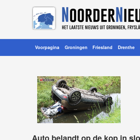
Voorpagina
Groningen
Friesland
Drenthe
Auto belandt op de kop in sl