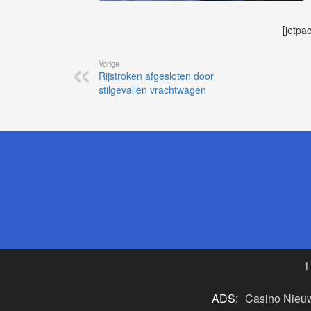
[jetpa
Vorige
Rijstroken afgesloten door
stilgevallen vrachtwagen
1
ADS:
Casino Nieu