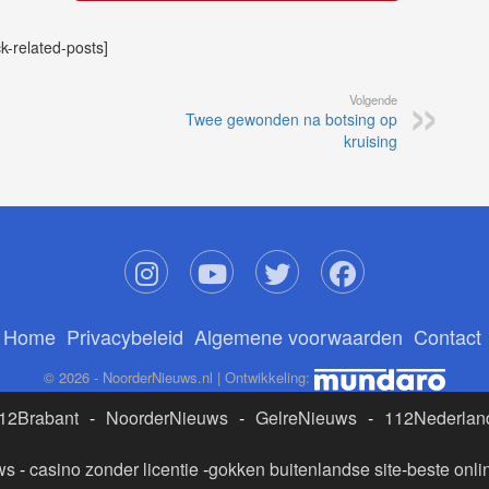
ck-related-posts]
Volgende
Twee gewonden na botsing op
kruising
Home
Privacybeleid
Algemene voorwaarden
Contact
© 2026 - NoorderNieuws.nl | Ontwikkeling:
12Brabant
-
NoorderNieuws
-
GelreNieuws
-
112Nederlan
ws
-
casino zonder licentie
-
gokken buitenlandse site
-
beste onli