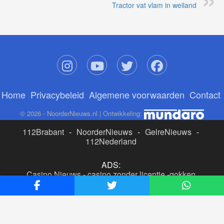
Tractor vat vlam in weiland
Home
Privacybeleid
Algemene voorwaarden
Contact
© 2026 - NoorderNieuws.nl | Ontwikkeling:
112Brabant
-
NoorderNieuws
-
GelreNieuws
-
112Nederland
ADS:
Casino Nieuws
-
casino zonder licentie
-
gokken
buitenlandse site
-
beste online casino nederland