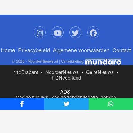
Home
Privacybeleid
Algemene voorwaarden
Contact
© 2026 - NoorderNieuws.nl | Ontwikkeling:
112Brabant
-
NoorderNieuws
-
GelreNieuws
-
112Nederland
ADS:
Casino Nieuws
-
casino zonder licentie
-
gokken
buitenlandse site
-
beste online casino nederland