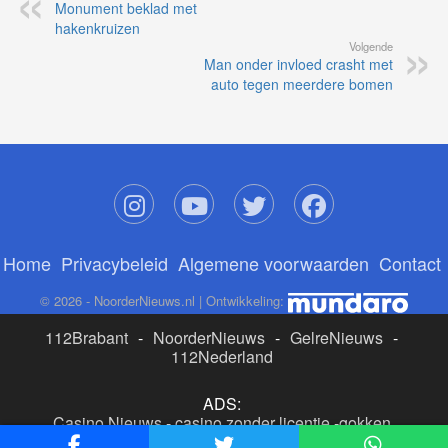
Monument beklad met
hakenkruizen
Volgende
Man onder invloed crasht met
auto tegen meerdere bomen
Home
Privacybeleid
Algemene voorwaarden
Contact
© 2026 - NoorderNieuws.nl | Ontwikkeling:
112Brabant
-
NoorderNieuws
-
GelreNieuws
-
112Nederland
ADS:
Casino Nieuws
-
casino zonder licentie
-
gokken
buitenlandse site
-
beste online casino nederland