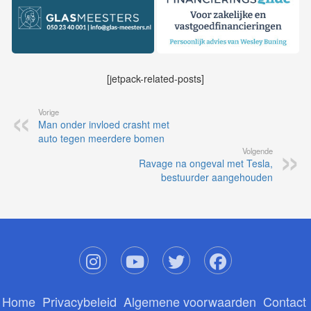
[jetpack-related-posts]
Vorige
Man onder invloed crasht met
auto tegen meerdere bomen
Volgende
Ravage na ongeval met Tesla,
bestuurder aangehouden
Home
Privacybeleid
Algemene voorwaarden
Contact