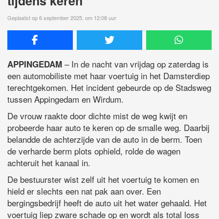
tijdens keren
Geplaatst op 6 september 2025, om 12:08 uur
– In de nacht van vrijdag op zaterdag is
APPINGEDAM
een automobiliste met haar voertuig in het Damsterdiep
terechtgekomen. Het incident gebeurde op de Stadsweg
tussen Appingedam en Wirdum.
De vrouw raakte door dichte mist de weg kwijt en
probeerde haar auto te keren op de smalle weg. Daarbij
belandde de achterzijde van de auto in de berm. Toen
de verharde berm plots ophield, rolde de wagen
achteruit het kanaal in.
De bestuurster wist zelf uit het voertuig te komen en
hield er slechts een nat pak aan over. Een
bergingsbedrijf heeft de auto uit het water gehaald. Het
voertuig liep zware schade op en wordt als total loss