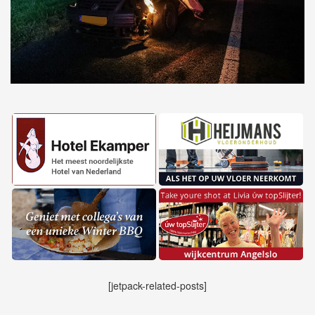
[jetpack-related-posts]