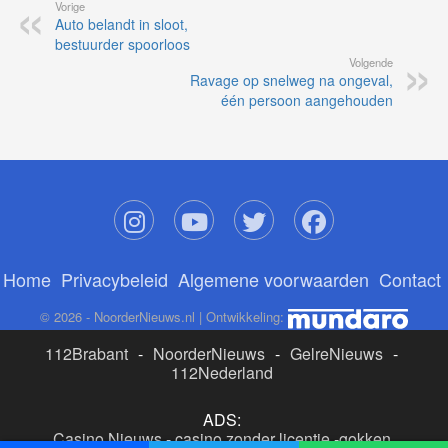
Vorige
Auto belandt in sloot,
bestuurder spoorloos
Volgende
Ravage op snelweg na ongeval,
één persoon aangehouden
Home
Privacybeleid
Algemene voorwaarden
Contact
© 2026 - NoorderNieuws.nl | Ontwikkeling:
112Brabant
-
NoorderNieuws
-
GelreNieuws
-
112Nederland
ADS:
Casino Nieuws
-
casino zonder licentie
-
gokken