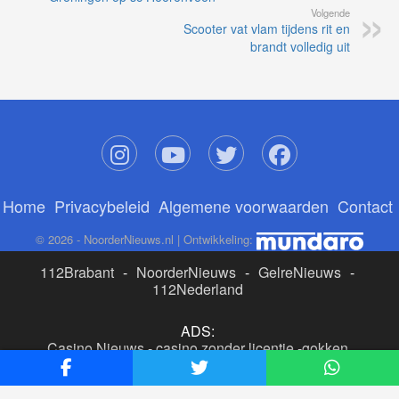
Volgende
Scooter vat vlam tijdens rit en
brandt volledig uit
Home
Privacybeleid
Algemene voorwaarden
Contact
© 2026 - NoorderNieuws.nl | Ontwikkeling:
112Brabant
-
NoorderNieuws
-
GelreNieuws
-
112Nederland
ADS:
Casino Nieuws
-
casino zonder licentie
-
gokken
buitenlandse site
-
beste online casino nederland