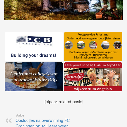
[jetpack-related-posts]
Vorige
Opstootjes na overwinning FC
Groningen op sc Heerenveen