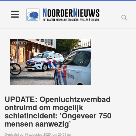
UPDATE: Openluchtzwembad
ontruimd om mogelijk
schietincident: ’Ongeveer 750
mensen aanwezig’
Geplaatst op 14 augustus 2025, om 20:05 uur