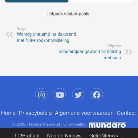
[jetpack-related-posts]
Vorige
Woning ontruimd na dakbrand
met flinke rookontwikkeling
Volgende
Scooterrijder gewond bij botsing
met auto
Home
Privacybeleid
Algemene voorwaarden
Contact
© 2026 - NoorderNieuws.nl | Ontwikkeling:
112Brabant
-
NoorderNieuws
-
GelreNieuws
-