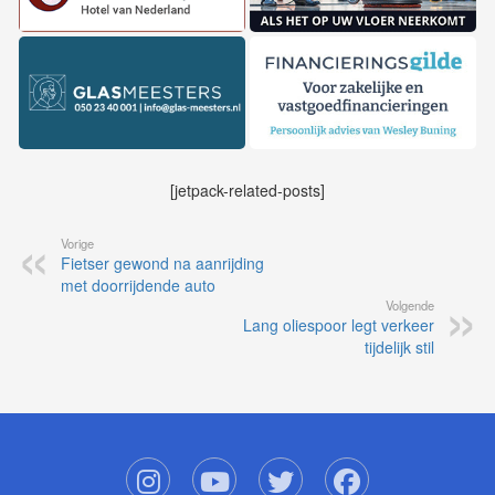
[jetpack-related-posts]
Vorige
Fietser gewond na aanrijding
met doorrijdende auto
Volgende
Lang oliespoor legt verkeer
tijdelijk stil