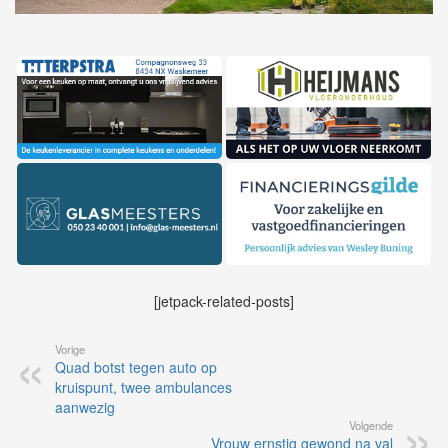
[jetpack-related-posts]
Vorige
Quad botst tegen auto op
kruispunt, twee ambulances
aanwezig
Volgende
Vrouw ernstig gewond na val