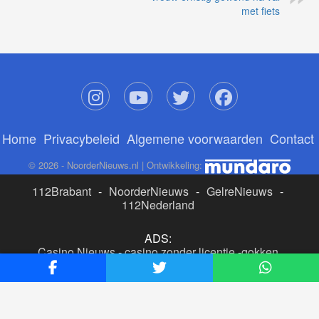
met fiets
Home
Privacybeleid
Algemene voorwaarden
Contact
© 2026 - NoorderNieuws.nl | Ontwikkeling:
112Brabant
-
NoorderNieuws
-
GelreNieuws
-
112Nederland
ADS:
Casino Nieuws
-
casino zonder licentie
-
gokken
buitenlandse site
-
beste online casino nederland