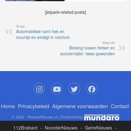
[jetpack-related-posts]
Vorige
Automobiliste ramt hek en
muurtje en eindigt in voortuin
Volgende
Botsing tussen fietser en
scooterrijder: twee gewonden
Home
Privacybeleid
Algemene voorwaarden
Contact
© 2026 - NoorderNieuws.nl | Ontwikkeling:
112Brabant
-
NoorderNieuws
-
GelreNieuws
-