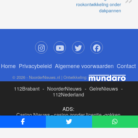
rookontwikkeling onder
dakpannen
Home
Privacybeleid
Algemene voorwaarden
Contact
© 2026 - NoorderNieuws.nl | Ontwikkeling:
112Brabant
-
NoorderNieuws
-
GelreNieuws
-
112Nederland
ADS:
Casino Nieuws
-
casino zonder licentie
-
gokken
buitenlandse site
-
beste online casino nederland