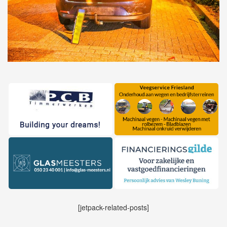
[jetpack-related-posts]