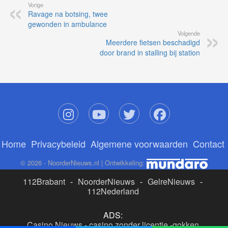
Vorige
Ravage na botsing, twee
gewonden in ambulance
Volgende
Meerdere fietsen beschadigd
door brand in stalling bij station
Home
Privacybeleid
Algemene voorwaarden
Contact
© 2026 - NoorderNieuws.nl | Ontwikkeling:
112Brabant
-
NoorderNieuws
-
GelreNieuws
-
112Nederland
ADS:
Casino Nieuws
-
casino zonder licentie
-
gokken