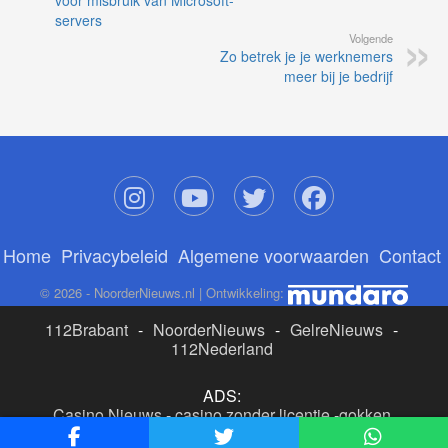
voor misbruik van Microsoft-
servers
Volgende
Zo betrek je je werknemers
meer bij je bedrijf
Home
Privacybeleid
Algemene voorwaarden
Contact
© 2026 - NoorderNieuws.nl | Ontwikkeling:
112Brabant
-
NoorderNieuws
-
GelreNieuws
-
112Nederland
ADS:
Casino Nieuws
-
casino zonder licentie
-
gokken
buitenlandse site
-
beste online casino nederland