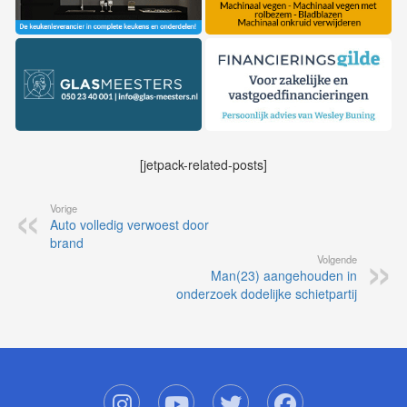
[jetpack-related-posts]
Vorige
Auto volledig verwoest door
brand
Volgende
Man(23) aangehouden in
onderzoek dodelijke schietpartij