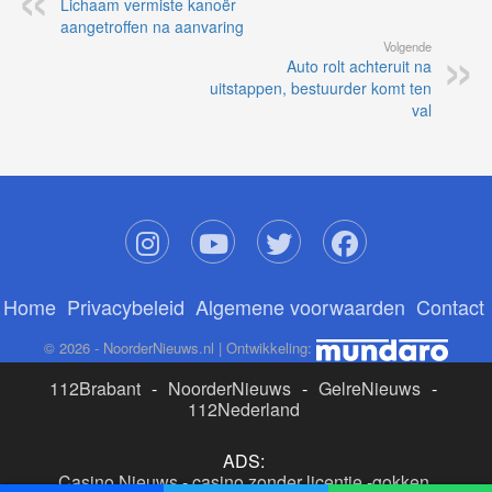
Lichaam vermiste kanoër
aangetroffen na aanvaring
Volgende
Auto rolt achteruit na
uitstappen, bestuurder komt ten
val
Home
Privacybeleid
Algemene voorwaarden
Contact
© 2026 - NoorderNieuws.nl | Ontwikkeling:
112Brabant
-
NoorderNieuws
-
GelreNieuws
-
112Nederland
ADS:
Casino Nieuws
-
casino zonder licentie
-
gokken