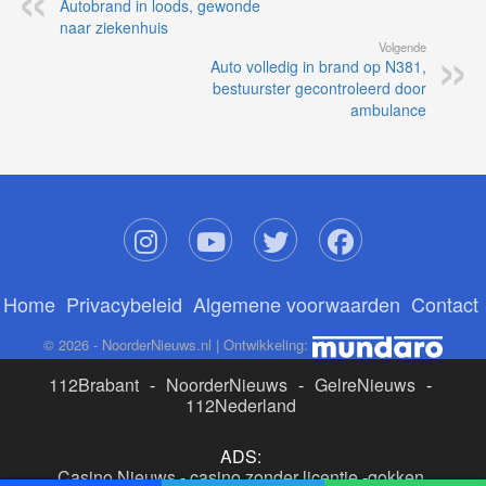
Autobrand in loods, gewonde
naar ziekenhuis
Volgende
Auto volledig in brand op N381,
bestuurster gecontroleerd door
ambulance
Home
Privacybeleid
Algemene voorwaarden
Contact
© 2026 - NoorderNieuws.nl | Ontwikkeling:
112Brabant
-
NoorderNieuws
-
GelreNieuws
-
112Nederland
ADS:
Casino Nieuws
-
casino zonder licentie
-
gokken