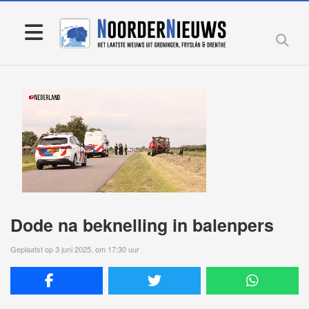
Dode na beknelling in balenpers
Geplaatst op 3 juni 2025, om 17:30 uur