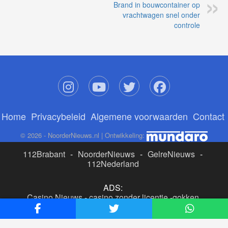
Brand in bouwcontainer op
vrachtwagen snel onder
controle
Home
Privacybeleid
Algemene voorwaarden
Contact
© 2026 - NoorderNieuws.nl | Ontwikkeling:
112Brabant
-
NoorderNieuws
-
GelreNieuws
-
112Nederland
ADS:
Casino Nieuws
-
casino zonder licentie
-
gokken
buitenlandse site
-
beste online casino nederland