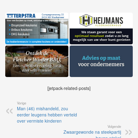
[jetpack-related-posts]
Vorige
Man (46) mishandeld, zou
eerder leugens hebben verteld
over vermiste kinderen
Volgende
Zwaargewonde na steekpartij