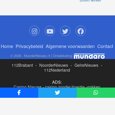
boven winkel
Home
Privacybeleid
Algemene voorwaarden
Contact
© 2026 - NoorderNieuws.nl | Ontwikkeling:
112Brabant
-
NoorderNieuws
-
GelreNieuws
-
112Nederland
ADS:
Casino Nieuws
-
casino zonder licentie
-
gokken
buitenlandse site
-
beste online casino nederland