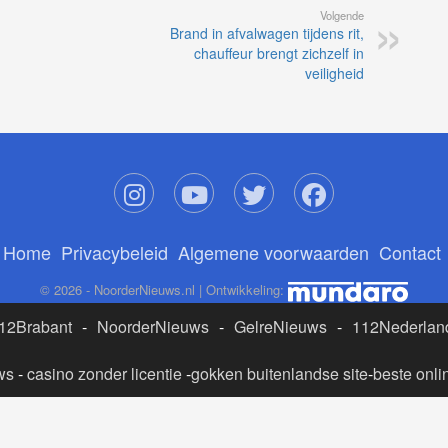
Volgende
Brand in afvalwagen tijdens rit,
chauffeur brengt zichzelf in
veiligheid
Home
Privacybeleid
Algemene voorwaarden
Contact
© 2026 - NoorderNieuws.nl | Ontwikkeling:
12Brabant
-
NoorderNieuws
-
GelreNieuws
-
112Nederlan
ws
-
casino zonder licentie
-
gokken buitenlandse site
-
beste onli