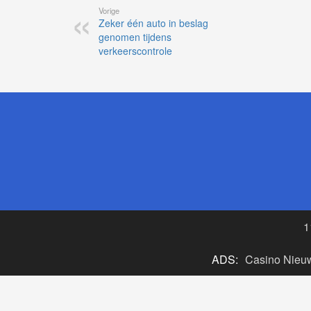
Vorige
Zeker één auto in beslag
genomen tijdens
verkeerscontrole
1
ADS:
Casino Nieu